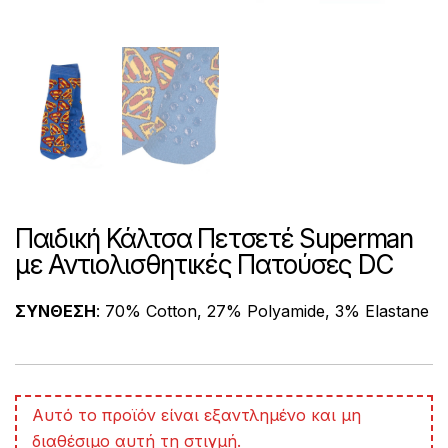
Παιδική Κάλτσα Πετσετέ Superman
με Αντιολισθητικές Πατούσες DC
ΣΥΝΘΕΣΗ
: 70% Cotton, 27% Polyamide, 3% Elastane
A
Αυτό το προϊόν είναι εξαντλημένο και μη
l
διαθέσιμο αυτή τη στιγμή.
t