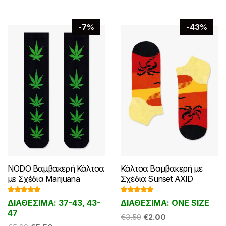
μπορούν
μπορούν
να
να
-7%
-43%
επιλεγούν
επιλεγούν
στη
στη
σελίδα
σελίδα
του
του
προϊόντος
προϊόντος
NODO Βαμβακερή Κάλτσα
Κάλτσα Βαμβακερή με
με Σχέδια Marijuana
Σχέδια Sunset AXID
Βαθμολογ
Βαθμολογ
ΔΙΑΘΕΣΙΜΑ: 37-43, 43-
ΔΙΑΘΕΣΙΜΑ: ONE SIZE
ήθηκε με
ήθηκε με
5.00
από 5
5.00
από 5
47
Original
Η
€
3.50
€
2.00