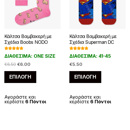
Κάλτσα Βαμβακερή με
Κάλτσα Βαμβακερή με
Σχέδια Boobs NODO
Σχέδια Superman DC
Βαθμολογ
Βαθμολογ
ΔΙΑΘΕΣΙΜΑ: ONE SIZE
ΔΙΑΘΕΣΙΜΑ: 41-45
ήθηκε με
ήθηκε με
5.00
από 5
5.00
από 5
Original
Η
€
6.50
€
6.00
€
5.50
price
τρέχουσα
Αυτό
Αυτό
ΕΠΙΛΟΓΉ
ΕΠΙΛΟΓΉ
was:
τιμή
το
το
€6.50.
είναι:
προϊόν
προϊόν
€6.00.
έχει
έχει
Αγοράστε και
Αγοράστε και
κερδίστε
6 Πόντοι
κερδίστε
6 Πόντοι
πολλαπλές
πολλαπλές
παραλλαγές.
παραλλαγές
Οι
Οι
επιλογές
επιλογές