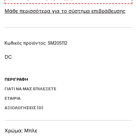
e
Μάθε περισσότερα για το σύστημα επιβράβευσης
r
n
a
t
i
v
Κωδικός προϊόντος:
SM205112
e
:
DC
ΠΕΡΙΓΡΑΦΉ
ΓΙΑΤΊ ΝΑ ΜΑΣ ΕΠΙΛΈΞΕΤΕ
ΕΤΑΙΡΊΑ
ΑΞΙΟΛΟΓΉΣΕΙΣ (0)
Χρώμα: Μπλε