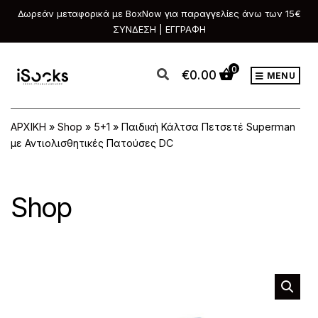
Δωρεάν μεταφορικά με BoxNow για παραγγελίες άνω των 15€
ΣΥΝΔΕΣΗ | ΕΓΓΡΑΦΗ
0
€
0.00
MENU
ΑΡΧΙΚΗ
»
Shop
»
5+1
»
Παιδική Κάλτσα Πετσετέ Superman
με Αντιολισθητικές Πατούσες DC
Shop