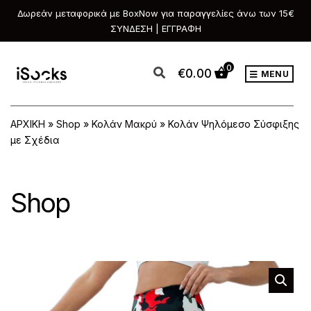
Δωρεάν μεταφορικά με BoxNow για παραγγελίες άνω των 15€
ΣΥΝΔΕΣΗ | ΕΓΓΡΑΦΗ
0
€
0.00
MENU
ΑΡΧΙΚΗ
»
Shop
»
Κολάν Μακρύ
»
Κολάν Ψηλόμεσο Σύσφιξης
με Σχέδια
Shop