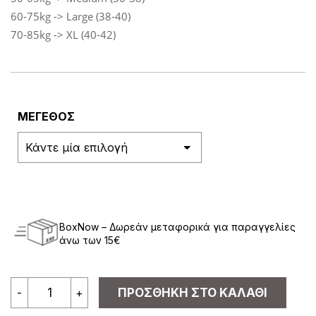
60-75kg -> Large (38-40)
70-85kg -> XL (40-42)
ΜΕΓΕΘΟΣ
BoxNow – Δωρεάν μεταφορικά για παραγγελίες
άνω των 15€
Κολάν
-
+
ΠΡΟΣΘΉΚΗ ΣΤΟ ΚΑΛΆΘΙ
Ψηλόμεσο
Σύσφιξης