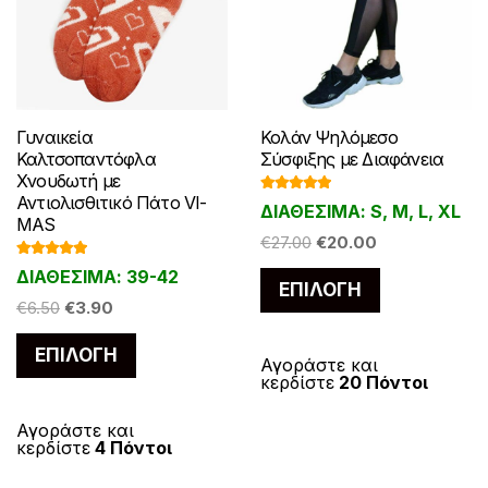
Γυναικεία
Κολάν Ψηλόμεσο
Καλτσοπαντόφλα
Σύσφιξης με Διαφάνεια
Χνουδωτή με
Αντιολισθιτικό Πάτο VI-
Βαθμολογ
ΔΙΑΘΕΣΙΜΑ: S, M, L, XL
ήθηκε με
MAS
5.00
από 5
Original
Η
€
27.00
€
20.00
price
τρέχουσα
Βαθμολογ
ΔΙΑΘΕΣΙΜΑ: 39-42
Αυτό
ήθηκε με
ΕΠΙΛΟΓΉ
was:
τιμή
5.00
από 5
Original
Η
το
€
6.50
€
3.90
€27.00.
είναι:
price
τρέχουσα
προϊόν
€20.00.
Αυτό
ΕΠΙΛΟΓΉ
was:
τιμή
έχει
Αγοράστε και
το
€6.50.
είναι:
κερδίστε
20 Πόντοι
πολλαπλές
προϊόν
€3.90.
παραλλαγές
έχει
Αγοράστε και
κερδίστε
4 Πόντοι
Οι
πολλαπλές
επιλογές
παραλλαγές.