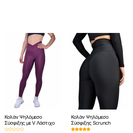
μπορούν
Οι
να
επιλογές
επιλεγούν
μπορούν
στη
να
σελίδα
επιλεγούν
του
στη
προϊόντος
σελίδα
του
προϊόντος
Κολάν Ψηλόμεσο
Κολάν Ψηλόμεσο
Σύσφιξης με V Λάστιχο
Σύσφιξης Scrunch