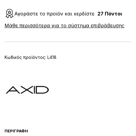
με
Σχέδια
Αγοράστε το προϊόν και κερδίστε
27 Πόντοι
ποσότητα
A
Μάθε περισσότερα για το σύστημα επιβράβευσης
l
t
e
r
n
Κωδικός προϊόντος:
L418
a
t
i
v
e
:
ΠΕΡΙΓΡΑΦΉ