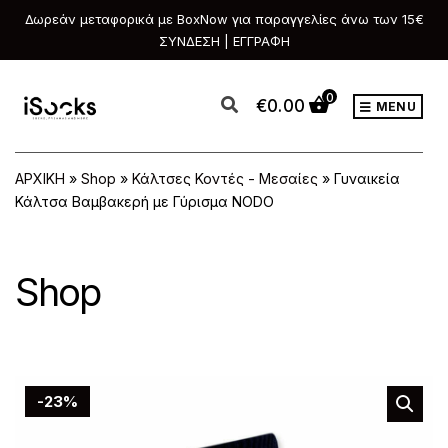
Δωρεάν μεταφορικά με BoxNow για παραγγελίες άνω των 15€
ΣΥΝΔΕΣΗ | ΕΓΓΡΑΦΗ
0
€
0.00
MENU
ΑΡΧΙΚΗ
»
Shop
»
Κάλτσες Κοντές - Μεσαίες
»
Γυναικεία
Κάλτσα Βαμβακερή με Γύρισμα NODO
Shop
-23%