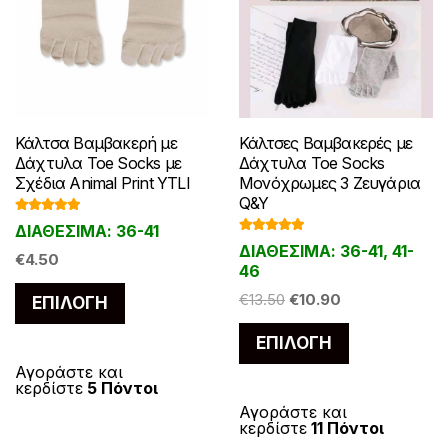
Κάλτσες Βαμβακερές με
Κάλτσα Βαμβακερή με
Δάχτυλα Toe Socks
Δάχτυλα Toe Socks με
Μονόχρωμες 3 Ζευγάρια
Σχέδια Animal Print YTLI
Q&Y
Βαθμολογ
ΔΙΑΘΕΣΙΜΑ: 36-41
ήθηκε με
Βαθμολογ
5.00
από 5
ΔΙΑΘΕΣΙΜΑ: 36-41, 41-
ήθηκε με
€
4.50
5.00
από 5
46
Αυτό
Original
Η
€
13.50
€
10.90
ΕΠΙΛΟΓΉ
το
price
τρέχουσα
Αυτό
ΕΠΙΛΟΓΉ
was:
τιμή
προϊόν
το
€13.50.
είναι:
έχει
Αγοράστε και
προϊόν
κερδίστε
5 Πόντοι
€10.90.
πολλαπλές
έχει
Αγοράστε και
παραλλαγές.
κερδίστε
11 Πόντοι
πολλαπλές