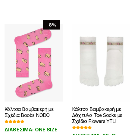
-8%
Κάλτσα Βαμβακερή με
Κάλτσα Βαμβακερή με
Σχέδια Boobs NODO
Δάχτυλα Toe Socks με
Σχέδια Flowers YTLI
Βαθμολογ
ΔΙΑΘΕΣΙΜΑ: ONE SIZE
ήθηκε με
Βαθμολογ
5.00
από 5