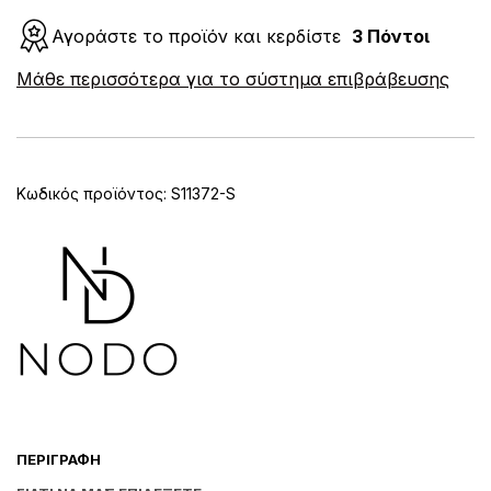
με
Γύρισμα
Αγοράστε το προϊόν και κερδίστε
3 Πόντοι
NODO
A
ποσότητα
Μάθε περισσότερα για το σύστημα επιβράβευσης
l
t
e
r
n
Κωδικός προϊόντος:
S11372-S
a
t
i
v
e
:
ΠΕΡΙΓΡΑΦΉ