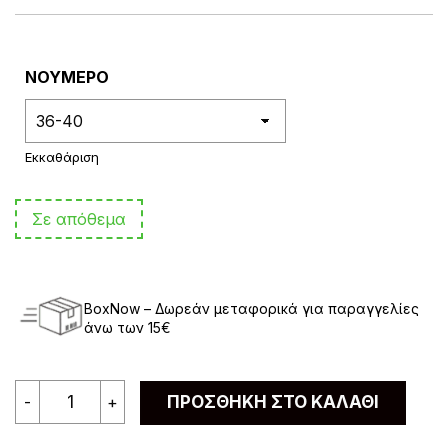
€3.90.
είναι:
€3.00.
ΝΟΥΜΕΡΟ
Εκκαθάριση
Σε απόθεμα
BoxNow – Δωρεάν μεταφορικά για παραγγελίες
άνω των 15€
Γυναικεία
-
+
ΠΡΟΣΘΉΚΗ ΣΤΟ ΚΑΛΆΘΙ
Κάλτσα
Βαμβακερή