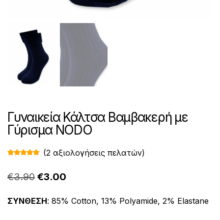
Γυναικεία Κάλτσα Βαμβακερή με
Γύρισμα NODO
(
2
αξιολογήσεις πελατών)
Βαθμολογ
2
ήθηκε με
5.00
από 5
Original
Η
€
3.90
€
3.00
με βάση
βαθμολογί
price
τρέχουσα
ες πελάτη
ΣΥΝΘΕΣΗ
: 85% Cotton, 13% Polyamide, 2% Elastane
was:
τιμή