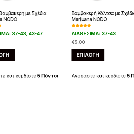
Βαμβακερή με Σχέδια
Βαμβακερή Κάλτσα με Σχέδι
na NODO
Marijuana NODO
γ
Βαθμολογ
ΙΜΑ: 37-43, 43-47
ΔΙΑΘΕΣΙΜΑ: 37-43
ήθηκε με
5
5.00
από 5
€
5.00
Αυτό
Αυτό
ΟΓΉ
ΕΠΙΛΟΓΉ
το
το
προϊόν
προϊόν
έχει
έχει
ε και κερδίστε
5 Πόντοι
Αγοράστε και κερδίστε
5 
πολλαπλές
πολλαπλές
παραλλαγές.
παραλλαγές
Οι
Οι
επιλογές
επιλογές
μπορούν
μπορούν
να
να
επιλεγούν
επιλεγούν