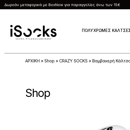
Δωρεάν μεταφορικά με BoxNow για παραγγελίες άνω των 15€
ΠΟΛΥΧΡΩΜΕΣ ΚΑΛΤΣΕ
ΑΡΧΙΚΗ
»
Shop
»
CRAZY SOCKS
»
Βαμβακερή Κάλτσα
Shop