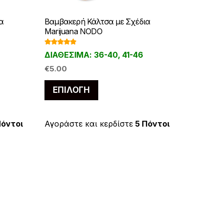
α
Βαμβακερή Κάλτσα με Σχέδια
Marijuana NODO
Βαθμολογ
ΔΙΑΘΕΣΙΜΑ: 36-40, 41-46
ήθηκε με
5.00
από 5
€
5.00
Αυτό
ΕΠΙΛΟΓΉ
το
προϊόν
έχει
Πόντοι
Αγοράστε και κερδίστε
5 Πόντοι
πολλαπλές
.
παραλλαγές.
Οι
επιλογές
μπορούν
να
επιλεγούν