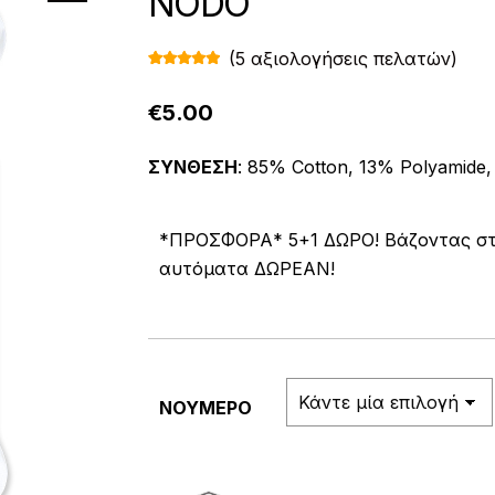
NODO
(
5
αξιολογήσεις πελατών)
Βαθμολογ
5
ήθηκε με
5.00
από 5
€
5.00
με βάση
βαθμολογί
ες πελάτη
ΣΥΝΘΕΣΗ
: 85% Cotton, 13% Polyamide,
*ΠΡΟΣΦΟΡΑ* 5+1 ΔΩΡΟ! Βάζοντας στο 
αυτόματα ΔΩΡΕΑΝ!
ΝΟΥΜΕΡΟ