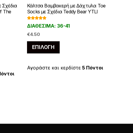
 Σχέδια
Κάλτσα Βαμβακερή με Δάχτυλα Toe
f The
Socks με Σχέδια Teddy Bear YTLI
Βαθμολογ
ΔΙΑΘΕΣΙΜΑ: 36-41
ήθηκε με
5.00
από 5
€
4.50
Αυτό
ΕΠΙΛΟΓΉ
το
προϊόν
έχει
Αγοράστε και κερδίστε
5 Πόντοι
Πόντοι
πολλαπλές
παραλλαγές.
.
Οι
επιλογές
μπορούν
να
επιλεγούν
στη