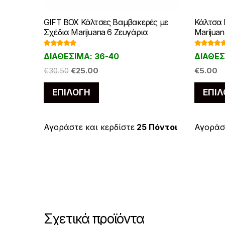
GIFT BOX Κάλτσες Βαμβακερές με
Κάλτσα 
Σχέδια Marijuana 6 Ζευγάρια
Marijua
Βαθμολογ
Βαθμολο
ΔΙΑΘΕΣΙΜΑ: 36-40
ΔΙΑΘΕΣ
ήθηκε με
ήθηκε με
5.00
από 5
5.00
από 
Original
Η
€
30.50
€
25.00
€
5.00
price
τρέχουσα
Αυτό
ΕΠΙΛΟΓΉ
ΕΠΙΛ
was:
τιμή
το
€30.50.
είναι:
προϊόν
€25.00.
έχει
Αγοράστε και κερδίστε
25 Πόντοι
Αγοράστ
πολλαπλές
παραλλαγές.
Οι
επιλογές
μπορούν
να
Σχετικά προϊόντα
επιλεγούν