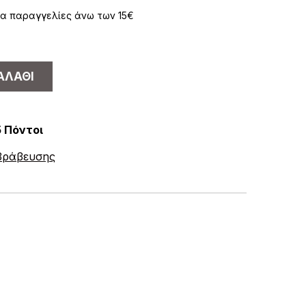
α παραγγελίες άνω των 15€
ΑΛΆΘΙ
5 Πόντοι
ιβράβευσης