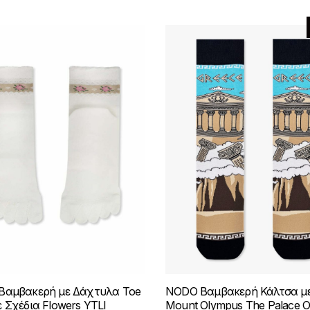
του
του
προϊόντος
προϊόντος
Βαμβακερή με Δάχτυλα Toe
NODO Βαμβακερή Κάλτσα με
ε Σχέδια Flowers YTLI
Mount Olympus The Palace O