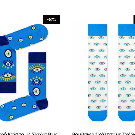
-8%
ρή Κάλτσα με Σχέδια Blue
Βαμβακερή Κάλτσα με Σχέδι