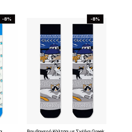
-8%
-8%
α
Βαμβακερή Κάλτσα με Σχέδια Greek