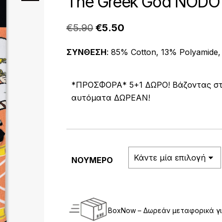
The Greek God NODO
Original
Η
€
5.90
€
5.50
price
τρέχουσα
ΣΥΝΘΕΣΗ
: 85% Cotton, 13% Polyamide,
was:
τιμή
€5.90.
είναι:
*ΠΡΟΣΦΟΡΑ* 5+1 ΔΩΡΟ! Βάζοντας στο 
€5.50.
αυτόματα ΔΩΡΕΑΝ!
ΝΟΥΜΕΡΟ
BoxNow – Δωρεάν μεταφορικά γι