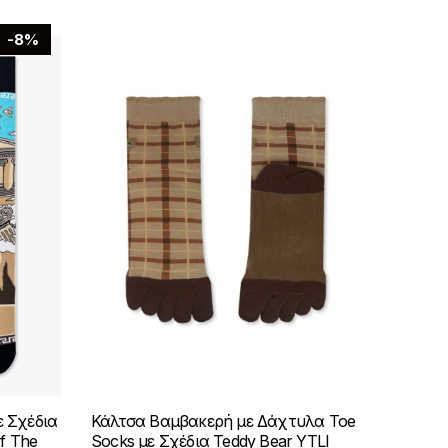
-8%
 Σχέδια
Κάλτσα Βαμβακερή με Δάχτυλα Toe
f The
Socks με Σχέδια Teddy Bear YTLI