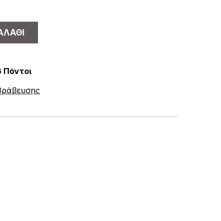
ΑΛΆΘΙ
6 Πόντοι
ιβράβευσης