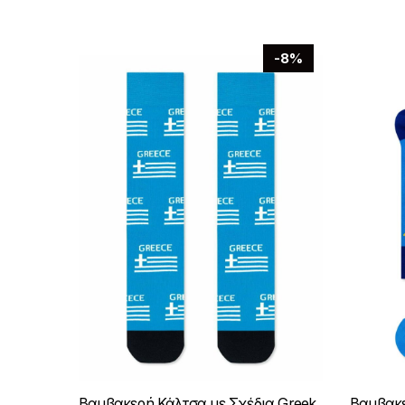
-8%
Βαμβακερή Κάλτσα με Σχέδια Greek
Βαμβακε