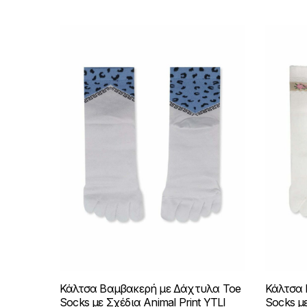
του
προϊόντος
Κάλτσα Βαμβακερή με Δάχτυλα Toe
Κάλτσα 
Socks με Σχέδια Animal Print YTLI
Socks μ