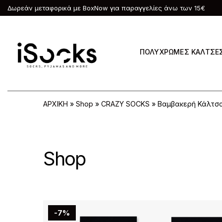
Δωρεάν μεταφορικά με BoxNow για παραγγελίες άνω των 15€
ΠΟΛΥΧΡΩΜΕΣ ΚΑΛΤΣΕ
ΑΡΧΙΚΗ
»
Shop
»
CRAZY SOCKS
»
Βαμβακερή Κάλτσ
Shop
-7%