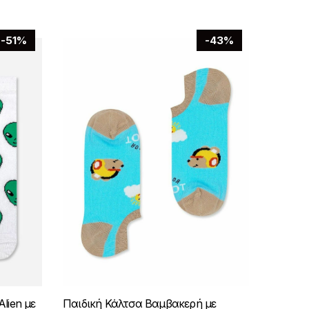
-51%
-43%
lien με
Παιδική Κάλτσα Βαμβακερή με