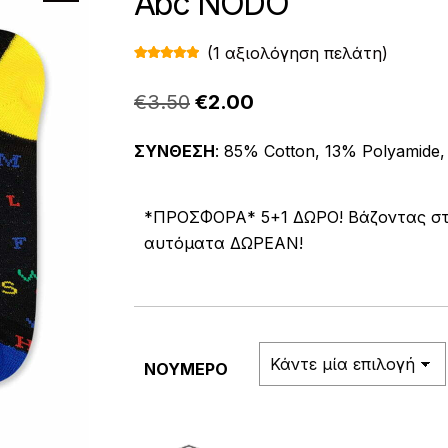
Abc NODO
(
1
αξιολόγηση πελάτη)
Βαθμολογ
1
ήθηκε με
5.00
από 5
Original
Η
€
3.50
€
2.00
με βάση
βαθμολογί
price
τρέχουσα
α πελάτη
ΣΥΝΘΕΣΗ
: 85% Cotton, 13% Polyamide,
was:
τιμή
€3.50.
είναι:
*ΠΡΟΣΦΟΡΑ* 5+1 ΔΩΡΟ! Βάζοντας στο 
€2.00.
αυτόματα ΔΩΡΕΑΝ!
ΝΟΥΜΕΡΟ