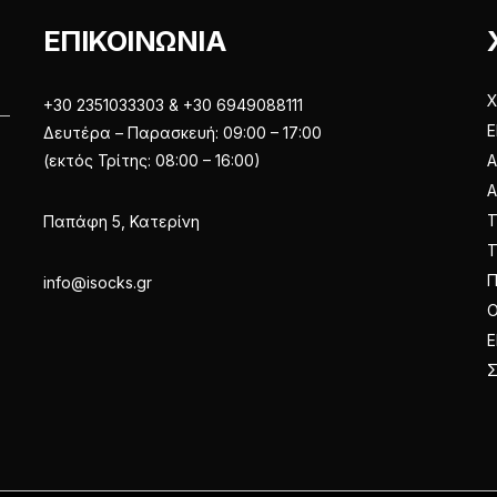
του
του
ΕΠΙΚΟΙΝΩΝΙΑ
προϊόντος
προϊόντος
Χ
+30 2351033303 & +30 6949088111
Ε
Δευτέρα – Παρασκευή: 09:00 – 17:00
(εκτός Τρίτης: 08:00 – 16:00)
Α
Παπάφη 5, Κατερίνη
Π
info@isocks.gr
Ο
Ε
Σ