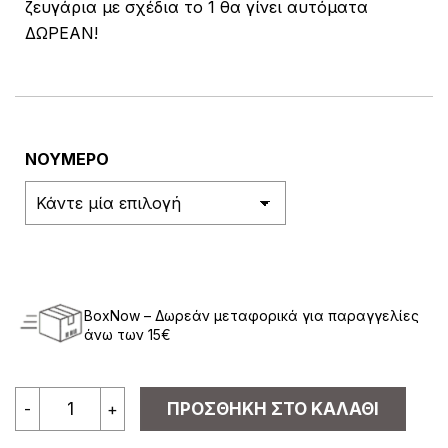
ζευγάρια με σχέδια το 1 θα γίνει αυτόματα
ΔΩΡΕΑΝ!
ΝΟΥΜΕΡΟ
BoxNow – Δωρεάν μεταφορικά για παραγγελίες
άνω των 15€
NODO
-
+
ΠΡΟΣΘΉΚΗ ΣΤΟ ΚΑΛΆΘΙ
Βαμβακερή
Παιδική