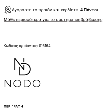
Κάλτσα
με
Αγοράστε το προϊόν και κερδίστε
4 Πόντοι
Σχέδια
A
Boats
Μάθε περισσότερα για το σύστημα επιβράβευσης
l
ποσότητα
t
e
r
n
Κωδικός προϊόντος:
S16164
a
t
i
v
e
:
ΠΕΡΙΓΡΑΦΉ