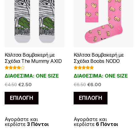
προϊόντος
προϊόντος
Κάλτσα Βαμβακερή με
Κάλτσα Βαμβακερή με
Σχέδια The Mummy AXID
Σχέδια Boobs NODO
Βαθμολ
Βαθμολογ
ΔΙΑΘΕΣΙΜΑ: ONE SIZE
ΔΙΑΘΕΣΙΜΑ: ONE SIZE
ογήθηκε
ήθηκε με
με
4.00
5.00
από 5
Original
Η
Original
Η
από 5
€
4.50
€
2.50
€
6.50
€
6.00
price
τρέχουσα
price
τρέχουσα
Αυτό
Αυτό
ΕΠΙΛΟΓΉ
ΕΠΙΛΟΓΉ
was:
τιμή
was:
τιμή
το
το
€4.50.
είναι:
€6.50.
είναι:
προϊόν
προϊόν
€2.50.
€6.00.
έχει
έχει
Αγοράστε και
Αγοράστε και
κερδίστε
3 Πόντοι
κερδίστε
6 Πόντοι
πολλαπλές
πολλαπλές
παραλλαγές.
παραλλαγές