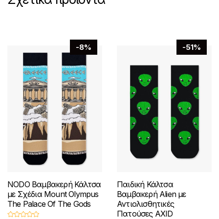
στη
σελίδα
του
προϊόντος
-8%
-51%
NODO Βαμβακερή Κάλτσα
Παιδική Κάλτσα
με Σχέδια Mount Olympus
Βαμβακερή Alien με
The Palace Of The Gods
Αντιολισθητικές
Πατούσες AXID