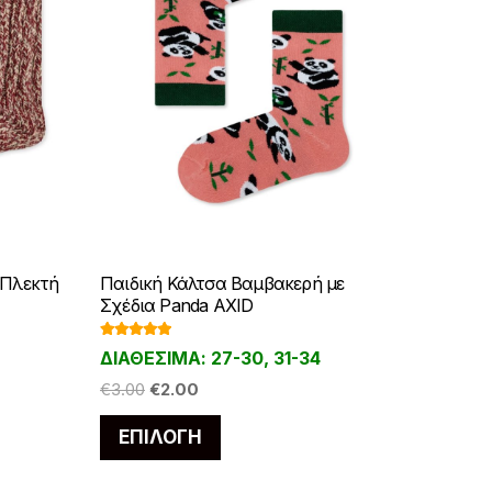
 Πλεκτή
Παιδική Κάλτσα Βαμβακερή με
Σχέδια Panda AXID
Βαθμολογ
ΔΙΑΘΕΣΙΜΑ: 27-30, 31-34
ήθηκε με
5.00
από 5
Original
Η
€
3.00
€
2.00
price
τρέχουσα
Αυτό
ΕΠΙΛΟΓΉ
was:
τιμή
το
€3.00.
είναι:
προϊόν
€2.00.