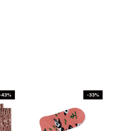
-43%
-33%