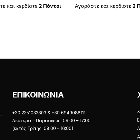
κ
ε
έχει
έχει
ε και κερδίστε
2 Πόντοι
Αγοράστε και κερδίστε
2 
μ
ε
πολλαπλές
πολλαπλές
0
α
παραλλαγές.
παραλλαγές
π
ό
Οι
Οι
5
επιλογές
επιλογές
μπορούν
μπορούν
να
να
επιλεγούν
επιλεγούν
στη
στη
σελίδα
σελίδα
του
του
ΕΠΙΚΟΙΝΩΝΙΑ
προϊόντος
προϊόντος
Χ
+30 2351033303 & +30 6949088111
Ε
Δευτέρα – Παρασκευή: 09:00 – 17:00
(εκτός Τρίτης: 08:00 – 16:00)
Α