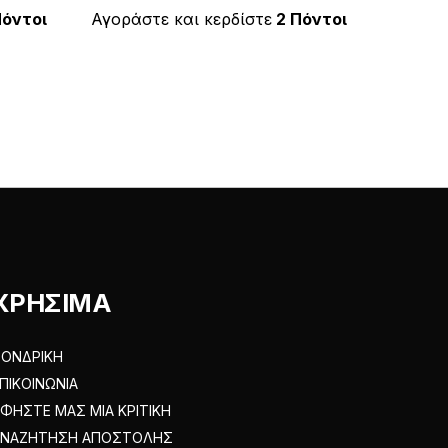
έχει
Πόντοι
Αγοράστε και κερδίστε
2 Πόντοι
πολλαπλές
.
παραλλαγές.
Οι
επιλογές
μπορούν
να
επιλεγούν
στη
σελίδα
του
ΧΡΗΣΙΜΑ
προϊόντος
ΟΝΔΡΙΚΗ
ΠΙΚΟΙΝΩΝΙΑ
ΦΗΣΤΕ ΜΑΣ ΜΙΑ ΚΡΙΤΙΚΗ
ΑΝΑΖΗΤΗΣΗ ΑΠΟΣΤΟΛΗΣ