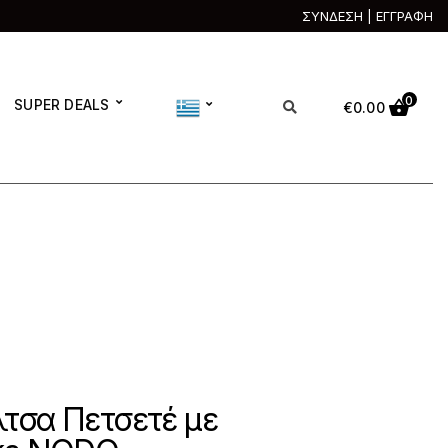
ΣΥΝΔΕΣΗ | ΕΓΓΡΑΦΗ
0
SUPER DEALS
€
0.00
λτσα Πετσετέ με