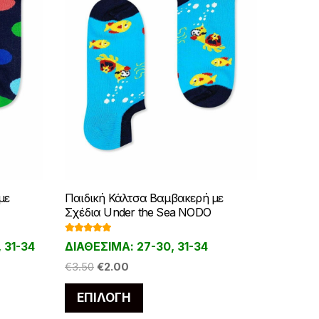
με
Παιδική Κάλτσα Βαμβακερή με
Σχέδια Under the Sea NODO
Βαθμολογ
 31-34
ΔΙΑΘΕΣΙΜΑ: 27-30, 31-34
ήθηκε με
5.00
από 5
Original
Η
€
3.50
€
2.00
price
τρέχουσα
Αυτό
ΕΠΙΛΟΓΉ
was:
τιμή
το
€3.50.
είναι: