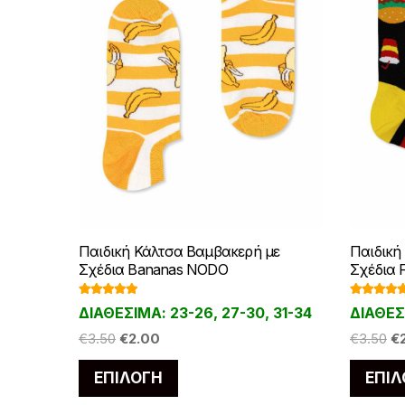
Παιδική Κάλτσα Βαμβακερή με
Παιδική
Σχέδια Bananas NODO
Σχέδια 
Βαθμολογ
Βαθμολο
ΔΙΑΘΕΣΙΜΑ: 23-26, 27-30, 31-34
ΔΙΑΘΕΣ
ήθηκε με
ήθηκε με
5.00
από 5
5.00
από 
Original
Η
Or
€
3.50
€
2.00
€
3.50
€
price
τρέχουσα
pr
Αυτό
ΕΠΙΛΟΓΉ
ΕΠΙΛ
was:
τιμή
w
το
€3.50.
είναι:
€3