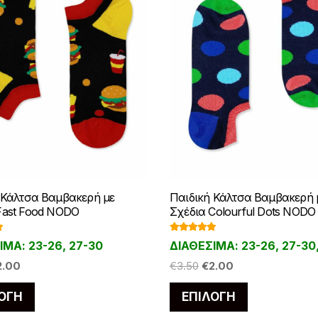
 Κάλτσα Βαμβακερή με
Παιδική Κάλτσα Βαμβακερή 
Fast Food NODO
Σχέδια Colourful Dots NODO
γ
Βαθμολογ
ΙΜΑ: 23-26, 27-30
ΔΙΑΘΕΣΙΜΑ: 23-26, 27-30,
ήθηκε με
5
5.00
από 5
iginal
Η
Original
Η
2.00
€
3.50
€
2.00
ice
τρέχουσα
price
τρέχουσα
Αυτό
Αυτό
ΟΓΉ
ΕΠΙΛΟΓΉ
as:
τιμή
was:
τιμή
το
το
.50.
είναι:
€3.50.
είναι: