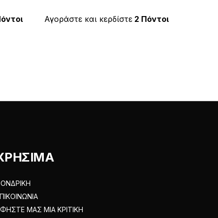
προϊόν
€2.00.
έχει
Πόντοι
Αγοράστε και κερδίστε
2 Πόντοι
πολλαπλές
.
παραλλαγές.
Οι
επιλογές
μπορούν
να
επιλεγούν
στη
σελίδα
του
ΧΡΗΣΙΜΑ
προϊόντος
ΟΝΔΡΙΚΗ
ΠΙΚΟΙΝΩΝΙΑ
ΦΗΣΤΕ ΜΑΣ ΜΙΑ ΚΡΙΤΙΚΗ