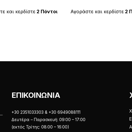
προϊόν
προϊόν
€2.00.
€2.00.
έχει
έχει
ε και κερδίστε
2 Πόντοι
Αγοράστε και κερδίστε
2 
πολλαπλές
πολλαπλές
παραλλαγές.
παραλλαγές
Οι
Οι
επιλογές
επιλογές
μπορούν
μπορούν
να
να
επιλεγούν
επιλεγούν
στη
στη
σελίδα
σελίδα
του
του
ΕΠΙΚΟΙΝΩΝΙΑ
προϊόντος
προϊόντος
Χ
+30 2351033303 & +30 6949088111
Ε
Δευτέρα – Παρασκευή: 09:00 – 17:00
(εκτός Τρίτης: 08:00 – 16:00)
Α