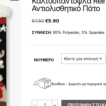
Καλτσοπαντόφλα Rein
Αντιολισθητικό Πάτο
Original
Η
€
7.50
€
5.90
price
τρέχουσα
ΣΥΝΘΕΣΗ
: 95% Polyester, 5% Spandex
was:
τιμή
€7.50.
είναι:
€5.90.
ΝΟΥΜΕΡΟ
BoxNow – Δωρεάν μεταφορικά γι
YTLI
-
+
ΠΡΟΣΘΉΚΗ ΣΤΟ Κ