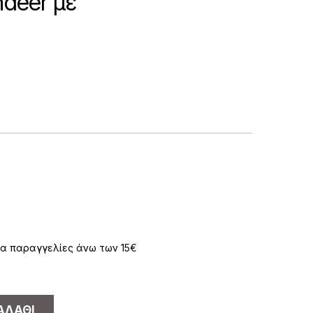
deer με
α παραγγελίες άνω των 15€
ΑΛΆΘΙ