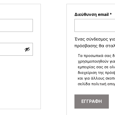
παιτείται
Α
Διεύθυνση email
*
Ένας σύνδεσμος για
πρόσβασης θα σταλε
Τα προσωπικά σας 
χρησιμοποιηθούν για
εμπειρίας σας σε ολ
διαχείριση της πρό
και για άλλους σκο
σελίδα
πολιτική απ
ΕΓΓΡΑΦΉ
Alternative: