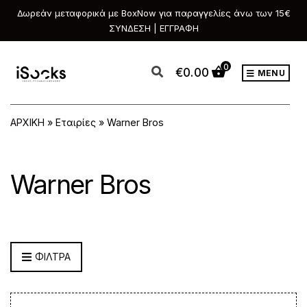
Δωρεάν μεταφορικά με BoxNow για παραγγελίες άνω των 15€
ΣΥΝΔΕΣΗ | ΕΓΓΡΑΦΗ
0
€
0.00
MENU
ΑΡΧΙΚΗ
»
Εταιρίες
»
Warner Bros
Warner Bros
ΦΙΛΤΡΑ