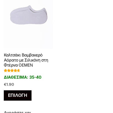
σελίδα
του
του
προϊόντος
προϊόντος
Καλτσάκι Βαμβακερό
Αόρατο με Σιλικόνη στη
Φτέρνα OEMEN
Βαθμολο
ΔΙΑΘΕΣΙΜΑ: 35-40
γήθηκε με
4.50
από
5
€
1.90
Αυτό
ΕΠΙΛΟΓΉ
το
προϊόν
έχει
Αγοράστε και