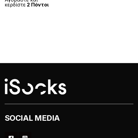
κερδίστε
2 Πόντοι
πολλαπλές
παραλλαγές.
Οι
επιλογές
μπορούν
να
επιλεγούν
στη
σελίδα
του
προϊόντος
SOCIAL MEDIA