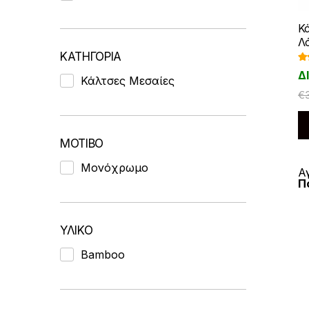
Κ
Λ
ΚΑΤΗΓΟΡΙΑ
Βα
Δ
ήθ
Κάλτσες Μεσαίες
5.
€
ΜΟΤΙΒΟ
Μονόχρωμο
Α
Π
ΥΛΙΚΟ
Bamboo