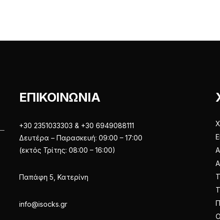
στη
στη
σελίδα
σελίδα
του
του
προϊόντος
προϊόντ
ΕΠΙΚΟΙΝΩΝΙΑ
Χ
+30 2351033303 & +30 6949088111
Ε
Δευτέρα – Παρασκευή: 09:00 – 17:00
(εκτός Τρίτης: 08:00 – 16:00)
Α
Παπάφη 5, Κατερίνη
Π
info@isocks.gr
Ο