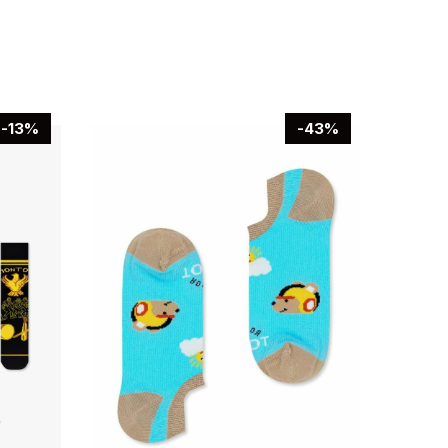
-13%
-43%