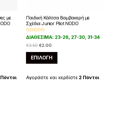
ες με
Παιδική Κάλτσα Βαμβακερή με
 NODO
Σχέδια Junior Pilot NODO
Β
ΔΙΑΘΕΣΙΜΑ: 23-26, 27-30, 31-34
α
θ
Original
Η
μ
€
3.50
€
2.00
ο
price
τρέχουσα
λ
Αυτό
ο
ΕΠΙΛΟΓΉ
was:
τιμή
γ
το
ή
€3.50.
είναι:
θ
η
προϊόν
€2.00.
κ
ε
έχει
 Πόντοι
Αγοράστε και κερδίστε
2 Πόντοι
μ
ε
πολλαπλές
0
α
.
παραλλαγές.
π
ό
Οι
5
επιλογές
μπορούν
να