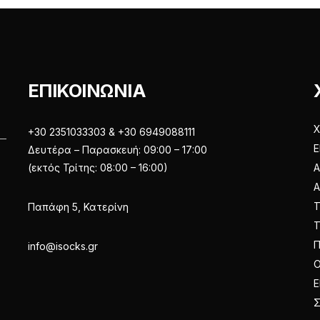
επιλεγούν
επιλεγούν
στη
στη
σελίδα
σελίδα
του
του
προϊόντος
προϊόντος
ΕΠΙΚΟΙΝΩΝΙΑ
Χ
+30 2351033303 & +30 6949088111
Ε
Δευτέρα – Παρασκευή: 09:00 – 17:00
(εκτός Τρίτης: 08:00 – 16:00)
Α
Παπάφη 5, Κατερίνη
Π
info@isocks.gr
Ο
Ε
Σ