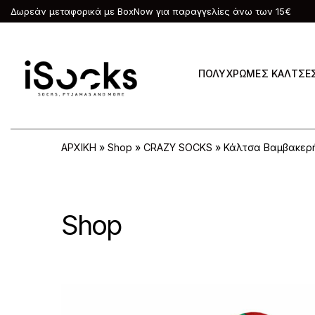
Δωρεάν μεταφορικά με BoxNow για παραγγελίες άνω των 15€
ΠΟΛΥΧΡΩΜΕΣ ΚΑΛΤΣΕ
ΑΡΧΙΚΗ
»
Shop
»
CRAZY SOCKS
»
Κάλτσα Βαμβακερή
Shop