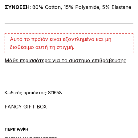
ΣΥΝΘΕΣΗ
: 80% Cotton, 15% Polyamide, 5% Elastane
A
Αυτό το προϊόν είναι εξαντλημένο και μη
l
διαθέσιμο αυτή τη στιγμή.
t
e
Μάθε περισσότερα για το σύστημα επιβράβευσης
r
n
a
t
i
v
Κωδικός προϊόντος:
S11658
e
:
FANCY GIFT BOX
ΠΕΡΙΓΡΑΦΉ