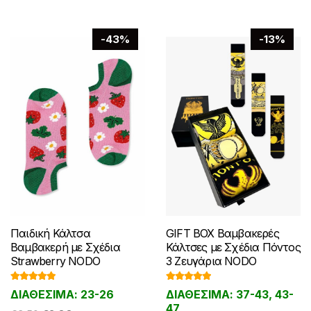
-43%
-13%
Παιδική Κάλτσα
GIFT BOX Βαμβακερές
Βαμβακερή με Σχέδια
Κάλτσες με Σχέδια Πόντος
Strawberry NODO
3 Ζευγάρια NODO
Βαθμολογ
Βαθμολογ
ΔΙΑΘΕΣΙΜΑ: 23-26
ΔΙΑΘΕΣΙΜΑ: 37-43, 43-
ήθηκε με
ήθηκε με
5.00
από 5
5.00
από 5
47