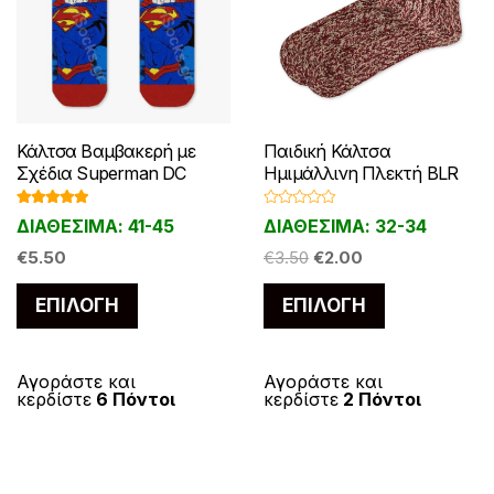
Παιδική Κάλτσα
Κάλτσα Βαμβακερή με
Ημιμάλλινη Πλεκτή BLR
Σχέδια Superman DC
Β
Βαθμολογ
ΔΙΑΘΕΣΙΜΑ: 32-34
ΔΙΑΘΕΣΙΜΑ: 41-45
α
ήθηκε με
θ
5.00
από 5
Original
Η
μ
€
3.50
€
2.00
€
5.50
ο
price
τρέχουσα
λ
Αυτό
Αυτό
ο
ΕΠΙΛΟΓΉ
ΕΠΙΛΟΓΉ
was:
τιμή
γ
το
το
ή
€3.50.
είναι:
θ
η
προϊόν
προϊόν
€2.00.
κ
ε
έχει
έχει
Αγοράστε και
Αγοράστε και
μ
κερδίστε
2 Πόντοι
κερδίστε
6 Πόντοι
ε
πολλαπλές
πολλαπλές
0
α
παραλλαγές
παραλλαγές.
π
ό
Οι
Οι
5