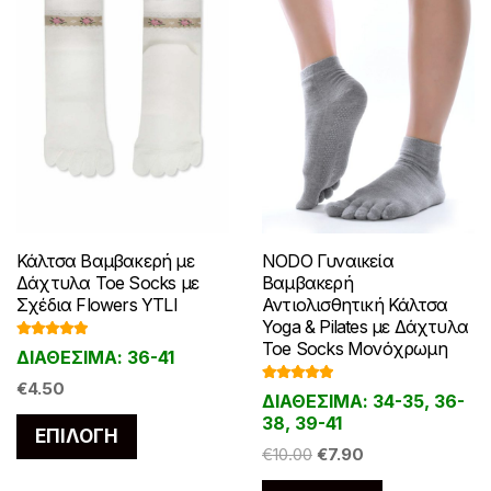
σελίδα
σελίδα
του
του
προϊόντος
προϊόντος
Κάλτσα Βαμβακερή με
NODO Γυναικεία
Δάχτυλα Toe Socks με
Βαμβακερή
Σχέδια Flowers YTLI
Αντιολισθητική Κάλτσα
Yoga & Pilates με Δάχτυλα
Toe Socks Μονόχρωμη
Βαθμολογ
ΔΙΑΘΕΣΙΜΑ: 36-41
ήθηκε με
5.00
από 5
€
4.50
Βαθμολογ
ΔΙΑΘΕΣΙΜΑ: 34-35, 36-
ήθηκε με
4.86
από 5
38, 39-41
Αυτό
ΕΠΙΛΟΓΉ
το
Original
Η
€
10.00
€
7.90
price
τρέχουσα
προϊόν
Αυτό