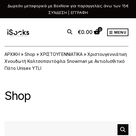
Δωρεάν μεταφορικά με BoxNow για παραγγελίες άνω των 15€
ΣΥΝΔΕΣΗ | ΕΓΓΡΑΦΗ
0
€
0.00
MENU
ΑΡΧΙΚΗ
»
Shop
»
ΧΡΙΣΤΟΥΓΕΝΝΙΑΤΙΚΑ
»
Χριστουγεννιάτικη
Χνουδωτή Καλτσοπαντόφλα Snowman με Αντιολισθιτικό
Πάτο Unisex YTLI
Shop