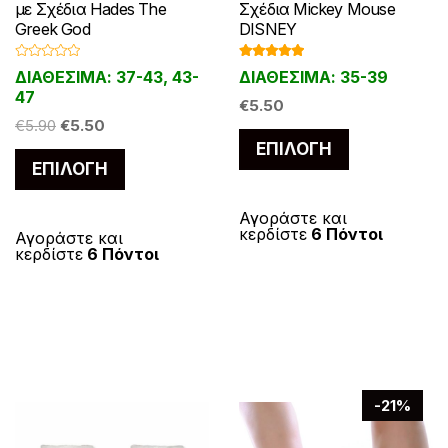
με Σχέδια Hades The
Σχέδια Mickey Mouse
Greek God
DISNEY
Β
Βαθμολογ
ΔΙΑΘΕΣΙΜΑ: 37-43, 43-
ΔΙΑΘΕΣΙΜΑ: 35-39
α
ήθηκε με
θ
5.00
από 5
47
μ
€
5.50
ο
Original
Η
€
5.90
€
5.50
λ
Αυτό
ο
price
τρέχουσα
ΕΠΙΛΟΓΉ
γ
Αυτό
το
ή
ΕΠΙΛΟΓΉ
was:
τιμή
θ
το
η
προϊόν
€5.90.
είναι:
κ
προϊόν
ε
€5.50.
έχει
Αγοράστε και
μ
κερδίστε
6 Πόντοι
έχει
ε
Αγοράστε και
πολλαπλές
0
κερδίστε
6 Πόντοι
α
πολλαπλές
παραλλαγές
π
ό
παραλλαγές.
Οι
5
Οι
επιλογές
επιλογές
μπορούν
μπορούν
να
να
επιλεγούν
-21%
επιλεγούν
στη
στη