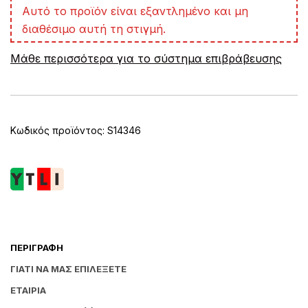
A
Αυτό το προϊόν είναι εξαντλημένο και μη
l
διαθέσιμο αυτή τη στιγμή.
t
e
Μάθε περισσότερα για το σύστημα επιβράβευσης
r
n
a
t
i
v
Κωδικός προϊόντος:
S14346
e
:
ΠΕΡΙΓΡΑΦΉ
ΓΙΑΤΊ ΝΑ ΜΑΣ ΕΠΙΛΈΞΕΤΕ
ΕΤΑΙΡΊΑ