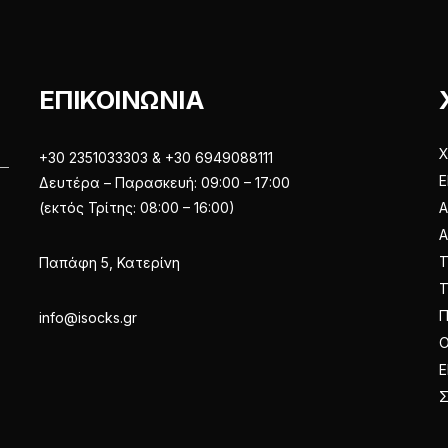
στη
στη
σελίδα
σελίδα
του
του
προϊόντος
ΕΠΙΚΟΙΝΩΝΙΑ
προϊόντος
Χ
+30 2351033303 & +30 6949088111
Ε
Δευτέρα – Παρασκευή: 09:00 – 17:00
(εκτός Τρίτης: 08:00 – 16:00)
Α
Παπάφη 5, Κατερίνη
Π
info@isocks.gr
Ο
Ε
Σ