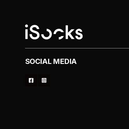
στη
σελίδα
του
προϊόντος
SOCIAL MEDIA