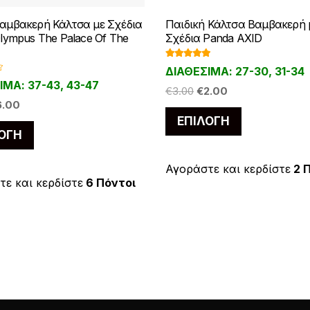
μβακερή Κάλτσα με Σχέδια
Παιδική Κάλτσα Βαμβακερή 
lympus The Palace Of The
Σχέδια Panda AXID
Βαθμολογ
ΔΙΑΘΕΣΙΜΑ: 27-30, 31-34
ήθηκε με
5.00
από 5
ΙΜΑ: 37-43, 43-47
Original
Η
€
3.00
€
2.00
iginal
Η
6.00
price
τρέχουσα
Αυτό
ice
τρέχουσα
ΕΠΙΛΟΓΉ
was:
τιμή
Αυτό
το
ΟΓΉ
s:
τιμή
€3.00.
είναι:
το
προϊόν
.50.
είναι:
€2.00.
προϊόν
€6.00.
έχει
Αγοράστε και κερδίστε
2 
έχει
ε και κερδίστε
6 Πόντοι
πολλαπλές
πολλαπλές
παραλλαγές
παραλλαγές.
Οι
Οι
επιλογές
επιλογές
μπορούν
μπορούν
να
να
επιλεγούν
επιλεγούν