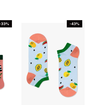
-33%
-43%