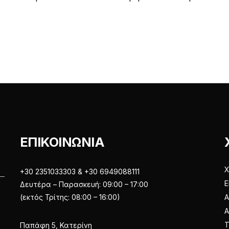
πολλαπλές
πολλαπλές
παραλλαγές.
παραλλαγές
Οι
Οι
επιλογές
επιλογές
μπορούν
μπορούν
να
να
επιλεγούν
επιλεγούν
στη
στη
σελίδα
σελίδα
του
του
ΕΠΙΚΟΙΝΩΝΙΑ
προϊόντος
προϊόντος
Χ
+30 2351033303 & +30 6949088111
Ε
Δευτέρα – Παρασκευή: 09:00 – 17:00
(εκτός Τρίτης: 08:00 – 16:00)
Α
Παπάφη 5, Κατερίνη