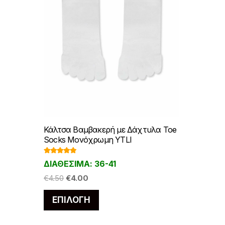
Κάλτσα Βαμβακερή με Δάχτυλα Toe
Socks Μονόχρωμη YTLI
Βαθμολογ
ΔΙΑΘΕΣΙΜΑ: 36-41
ήθηκε με
5.00
από 5
Original
Η
€
4.50
€
4.00
price
τρέχουσα
Αυτό
ΕΠΙΛΟΓΉ
was:
τιμή
το
€4.50.
είναι:
προϊόν
€4.00.