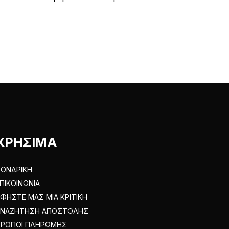
πολλαπλές
.
παραλλαγές.
Οι
επιλογές
μπορούν
να
επιλεγούν
στη
σελίδα
του
ΧΡΗΣΙΜΑ
προϊόντος
ΟΝΔΡΙΚΗ
ΠΙΚΟΙΝΩΝΙΑ
ΦΗΣΤΕ ΜΑΣ ΜΙΑ ΚΡΙΤΙΚΗ
ΑΝΑΖΗΤΗΣΗ ΑΠΟΣΤΟΛΗΣ
ΤΡΟΠΟΙ ΠΛΗΡΩΜΗΣ