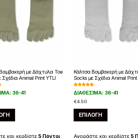
Βαμβακερή με Δάχτυλα Toe
Κάλτσα Βαμβακερή με Δάχτ
 Σχέδια Animal Print YTLI
Socks με Σχέδια Animal Print
γ
Βαθμολογ
ΙΜΑ: 36-41
ΔΙΑΘΕΣΙΜΑ: 36-41
ήθηκε με
5
5.00
από 5
€
4.50
Αυτό
Αυτό
ΟΓΉ
ΕΠΙΛΟΓΉ
το
το
προϊόν
προϊόν
έχει
έχει
ε και κερδίστε
5 Πόντοι
Αγοράστε και κερδίστε
5 