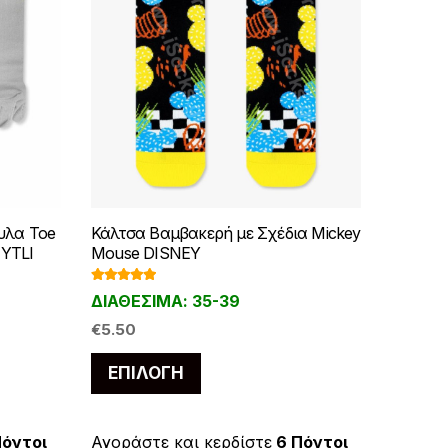
υλα Toe
Κάλτσα Βαμβακερή με Σχέδια Mickey
 YTLI
Mouse DISNEY
Βαθμολογ
ΔΙΑΘΕΣΙΜΑ: 35-39
ήθηκε με
5.00
από 5
€
5.50
Αυτό
ΕΠΙΛΟΓΉ
το
προϊόν
έχει
Πόντοι
Αγοράστε και κερδίστε
6 Πόντοι