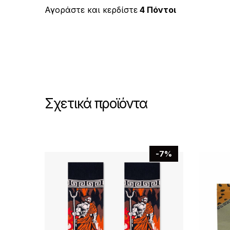
έχει
Αγοράστε και κερδίστε
4 Πόντοι
πολλαπλές
παραλλαγές.
Οι
επιλογές
μπορούν
να
Σχετικά προϊόντα
επιλεγούν
στη
σελίδα
του
-7%
προϊόντος