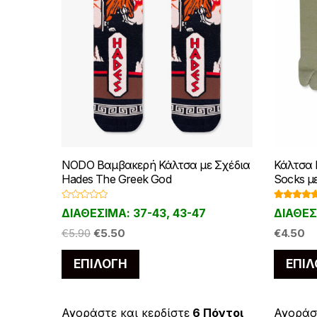
NODO Βαμβακερή Κάλτσα με Σχέδια
Κάλτσα 
Hades The Greek God
Socks με
Β
Βαθμολο
ΔΙΑΘΕΣΙΜΑ: 37-43, 43-47
ΔΙΑΘΕΣ
α
ήθηκε με
θ
4.67
από 
Original
Η
μ
€
5.90
€
5.50
€
4.50
ο
price
τρέχουσα
λ
Αυτό
ο
ΕΠΙΛΟΓΉ
ΕΠΙΛ
was:
τιμή
γ
το
ή
€5.90.
είναι:
θ
η
προϊόν
€5.50.
κ
ε
έχει
Αγοράστε και κερδίστε
6 Πόντοι
Αγοράστ
μ