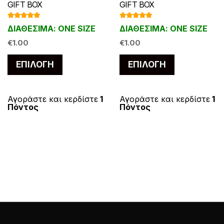
GIFT BOX
GIFT BOX
Βαθμολογ
Βαθμολογ
ΔΙΑΘΕΣΙΜΑ: ONE SIZE
ΔΙΑΘΕΣΙΜΑ: ONE SIZE
ήθηκε με
ήθηκε με
5.00
από 5
5.00
από 5
€
1.00
€
1.00
Αυτό
Αυτό
ΕΠΙΛΟΓΉ
ΕΠΙΛΟΓΉ
το
το
προϊόν
προϊόν
έχει
έχει
Αγοράστε και κερδίστε
1
Αγοράστε και κερδίστε
1
Πόντος
Πόντος
πολλαπλές
πολλαπλές
παραλλαγές.
παραλλαγές
Οι
Οι
επιλογές
επιλογές
μπορούν
μπορούν
να
να
επιλεγούν
επιλεγούν
στη
στη
σελίδα
σελίδα