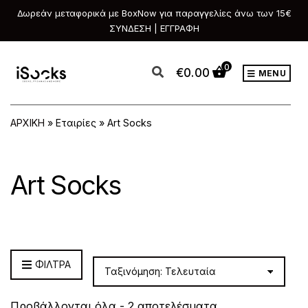
Δωρεάν μεταφορικά με BoxNow για παραγγελίες άνω των 15€
ΣΥΝΔΕΣΗ | ΕΓΓΡΑΦΗ
0
€
0.00
MENU
ΑΡΧΙΚΗ
»
Εταιρίες
»
Art Socks
Art Socks
ΦΙΛΤΡΑ
Sorted
Προβάλλονται όλα - 2 αποτελέσματα